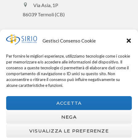
Via Asia, 1P
86039 Termoli (CB)
LARINO
Gestisci Consenso Cookie
0874 016045
Per fornire le migliori esperienze, utilizziamo tecnologie come i cookie
per memorizzare e/o accedere alle informazioni del dispositivo. Il
info@sirio.coop
consenso a queste tecnologie ci permetterà di elaborare dati come il
comportamento di navigazione o ID unici su questo sito. Non
Via Cluenzio, 71
acconsentire o ritirare il consenso può influire negativamente su
86035 Larino (CB)
alcune caratteristiche e funzioni.
ACCETTA
NEGA
VISUALIZZA LE PREFERENZE
Copyright © 2026 | Sirio Società Cooperativa