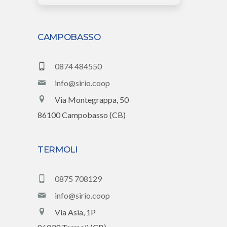
CAMPOBASSO
0874 484550
info@sirio.coop
Via Montegrappa, 50
86100 Campobasso (CB)
TERMOLI
0875 708129
info@sirio.coop
Via Asia, 1P