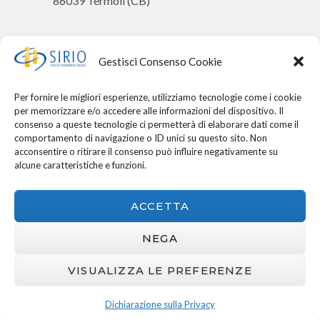
86039 Termoli (CB)
LARINO
Gestisci Consenso Cookie
0874 016045
Per fornire le migliori esperienze, utilizziamo tecnologie come i cookie
per memorizzare e/o accedere alle informazioni del dispositivo. Il
info@sirio.coop
consenso a queste tecnologie ci permetterà di elaborare dati come il
comportamento di navigazione o ID unici su questo sito. Non
Via Cluenzio, 71
acconsentire o ritirare il consenso può influire negativamente su
alcune caratteristiche e funzioni.
86035 Larino (CB)
ACCETTA
NEGA
VISUALIZZA LE PREFERENZE
Copyright © 2026 | Sirio Società Cooperativa
Sociale |
Privacy Policy
| Cookie Policy
Dichiarazione sulla Privacy